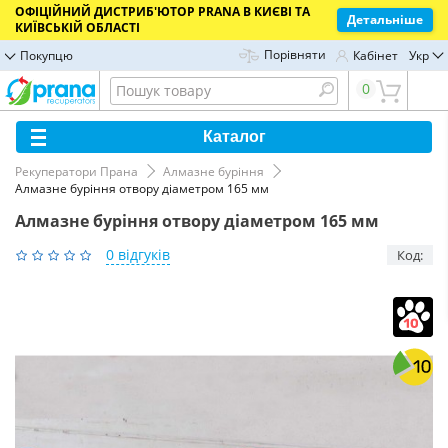
ОФІЦІЙНИЙ ДИСТРИБ'ЮТОР PRANA В КИЄВІ ТА
Детальніше
КИЇВСЬКІЙ ОБЛАСТІ
Порівняти
Покупцю
Кабінет
Укр
0
Каталог
Рекуператори Прана
Алмазне буріння
Алмазне буріння отвору діаметром 165 мм
Алмазне буріння отвору діаметром 165 мм
0 відгуків
Код: