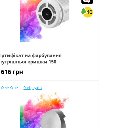
ертифікат на фарбування
нутрішньої кришки 150
 616
грн
0
відгуків