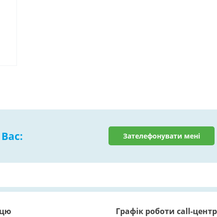
Вас:
Зателефонувати мені
пцю
Графік роботи call-цент