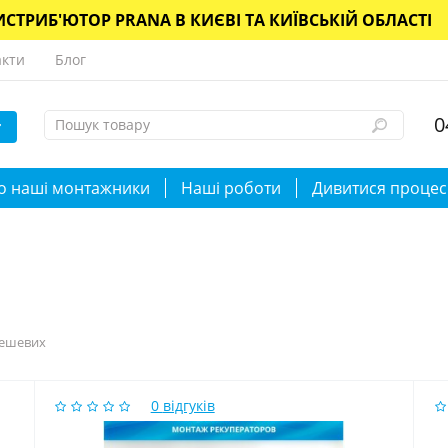
СТРИБ'ЮТОР PRANA В КИЄВІ ТА КИЇВСЬКІЙ ОБЛАСТІ
акти
Блог
0
о наші монтажники
Наші роботи
Дивитися процес
Дешевих
0
відгуків