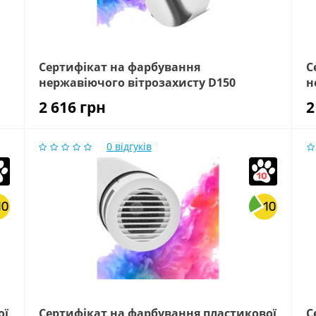
Сертифікат на фарбування
С
нержавіючого вітрозахисту D150
н
2 616
грн
2
0
відгуків
ої
Сертифікат на фарбування пластикової
С