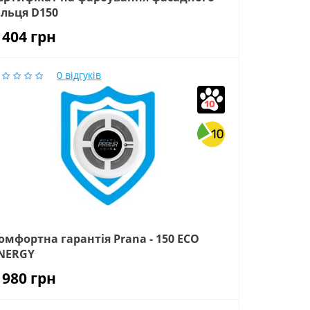
ільця D150
 404
грн
0
відгуків
омфортна гарантія Prana - 150 ECO
NERGY
 980
грн