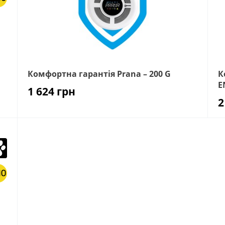
Комфортна гарантія Prana – 200 G
К
E
1 624
грн
2