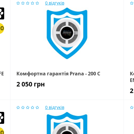
0
відгуків
FE
Комфортна гарантія Prana - 200 C
К
E
2 050
грн
2
0
відгуків