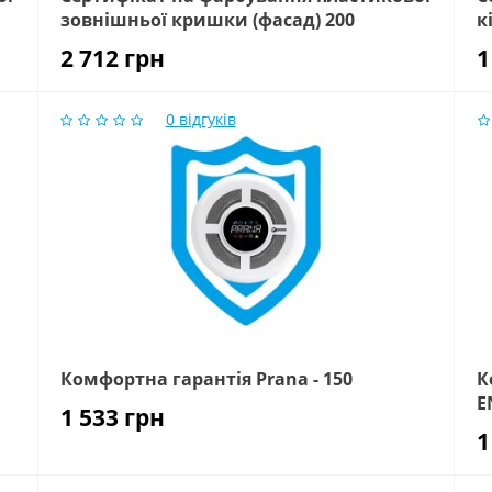
зовнішньої кришки (фасад) 200
к
2 712
грн
1
0
відгуків
Комфортна гарантія Prana - 150
К
E
1 533
грн
1