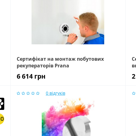
Сертифікат на монтаж побутових
С
рекуператорів Prana
в
6 614
грн
2
0
відгуків