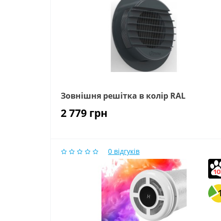
Зовнішня решітка в колір RAL
2 779
грн
0
відгуків