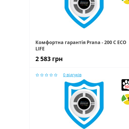
Комфортна гарантія Prana - 200 C ECO
LIFE
2 583
грн
0
відгуків