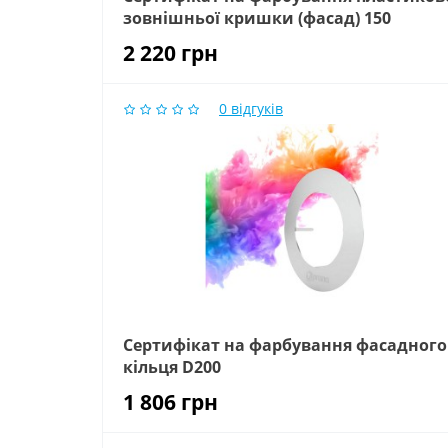
зовнішньої кришки (фасад) 150
2 220
грн
0
відгуків
Сертифікат на фарбування фасадного
кільця D200
1 806
грн