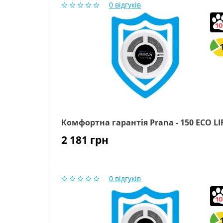
0
відгуків
Комфортна гарантія Prana - 150 ECO LI
2 181
грн
0
відгуків