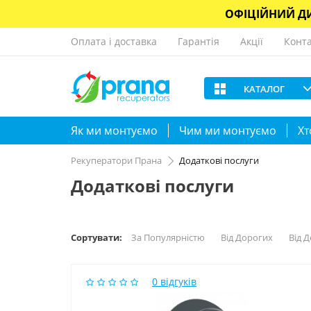
ОФІЦІЙНИЙ ДИ
Оплата і доставка
Гарантія
Акції
Конт
КАТАЛОГ
Як ми монтуємо
Чим ми монтуємо
Хт
Рекуператори Прана
Додаткові послуги
Додаткові послуги
Сортувати:
За Популярністю
Від Дорогих
Від 
0
відгуків