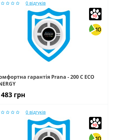
0
відгуків
омфортна гарантія Prana - 200 C ECO
NERGY
 483
грн
0
відгуків