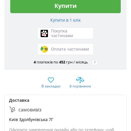
Купити
Покупка
частинами
Оплата частинами
4
платежів по
452
грн / місяць
?
В закладки
В порівняння
Доставка
cамовивіз
Київ
Здолбунівська 7Г
Оформте замовлення онлайн або по телефону, щоб