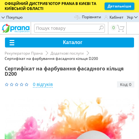
ОФІЦІЙНИЙ ДИСТРИБ'ЮТОР PRANA В КИЄВІ ТА
Детальніше
КИЇВСЬКІЙ ОБЛАСТІ
Порівняти
Покупцю
Кабінет
Укр
0
Каталог
Рекуператори Прана
Додаткові послуги
Сертифікат на фарбування фасадного кільця D200
Сертифікат на фарбування фасадного кільця
D200
0 відгуків
Код: 0