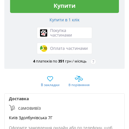
Купити
Покупка
частинами
Оплата частинами
4
платежів по
351
грн / місяць
?
В закладки
В порівняння
Доставка
cамовивіз
Київ
Здолбунівська 7Г
Оформте замовлення онлайн або по телефону, щоб