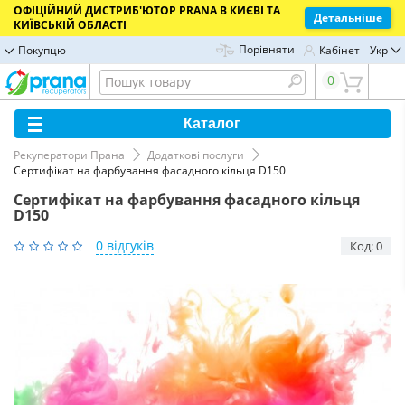
ОФІЦІЙНИЙ ДИСТРИБ'ЮТОР PRANA В КИЄВІ ТА
Детальніше
КИЇВСЬКІЙ ОБЛАСТІ
Порівняти
Покупцю
Кабінет
Укр
0
Каталог
Рекуператори Прана
Додаткові послуги
Сертифікат на фарбування фасадного кільця D150
Сертифікат на фарбування фасадного кільця
D150
0 відгуків
Код: 0