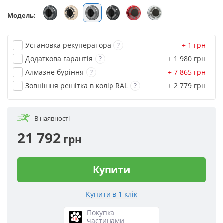
Модель:
Установка рекуператора
?
+ 1
грн
Додаткова гарантія
?
+ 1 980
грн
Алмазне буріння
?
+ 7 865
грн
Зовнішня решітка в колір RAL
?
+ 2 779
грн
В наявності
21 792
грн
Купити
Покупка
частинами